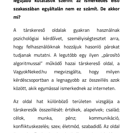
legújabb kutatások szerint az ismerkedés első
szakaszában egyáltalán nem ez számít. De akkor
mi?
A társkereső oldalak gyakran használnak
pszichológiai kérdőívet, személyiségtesztet arra,
hogy felhasználóiknak hozzájuk hasonló párokat
tudjanak mutatni. A legutóbb egy ilyen „párosító
algoritmussal” működő hazai társkereső oldal, a
VagyokNeked.hu megvizsgálta, hogy milyen
kérdéscsoportban a legnagyobb az összeillés azok
között, akik egymással ismerkednek az interneten.
Az oldal hat különböző területen vizsgálja a
társkeresők összeillését: értékek, alapelvek; család;
célok, munka, pénz; kommunikáció,
konfliktuskezelés; szex; életmód, szabadidő. Az oldal