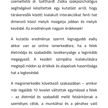
üzemeltetői dr. Gotthardt Zsóka szakpszichológus
segítségével készítettek egy kutatást arról, hogy
társkeresőik között kialakult interakciókat fenti hat
dimenzió közül melyik mozgatja jobban és melyik
kevésbé. Az eredmények nagyon érdekesek!
A kutatás eredménye szerint legnagyobb esély
akkor van az online ismerkedésre, ha a felek
életmódja és szabadidős tevékenysége a leginkább
megegyező. A kezdeti szimpátia kialakulására
meglepő módon az értékek és alapelvek hasonlósága
hat a legkevésbé.
A megismerkedés következő szakaszában – amikor
már legalább 10 levelet váltottak egymással a felek
– az életmód és szabadidő mellé felzárkóznak a
személyes célok, a munkához és a pénzhez való