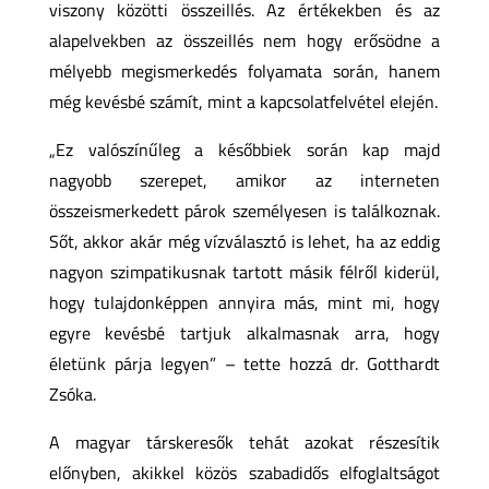
viszony közötti összeillés. Az értékekben és az
alapelvekben az összeillés nem hogy erősödne a
mélyebb megismerkedés folyamata során, hanem
még kevésbé számít, mint a kapcsolatfelvétel elején.
„Ez valószínűleg a későbbiek során kap majd
nagyobb szerepet, amikor az interneten
összeismerkedett párok személyesen is találkoznak.
Sőt, akkor akár még vízválasztó is lehet, ha az eddig
nagyon szimpatikusnak tartott másik félről kiderül,
hogy tulajdonképpen annyira más, mint mi, hogy
egyre kevésbé tartjuk alkalmasnak arra, hogy
életünk párja legyen” – tette hozzá dr. Gotthardt
Zsóka.
A magyar társkeresők tehát azokat részesítik
előnyben, akikkel közös szabadidős elfoglaltságot