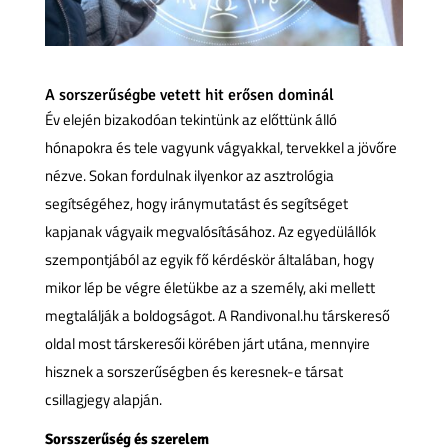
A sorszerűségbe vetett hit erősen dominál
Év elején bizakodóan tekintünk az előttünk álló
hónapokra és tele vagyunk vágyakkal, tervekkel a jövőre
nézve. Sokan fordulnak ilyenkor az asztrológia
segítségéhez, hogy iránymutatást és segítséget
kapjanak vágyaik megvalósításához. Az egyedülállók
szempontjából az egyik fő kérdéskör általában, hogy
mikor lép be végre életükbe az a személy, aki mellett
megtalálják a boldogságot. A Randivonal.hu társkereső
oldal most társkeresői körében járt utána, mennyire
hisznek a sorszerűségben és keresnek-e társat
csillagjegy alapján.
Sorsszerűség és szerelem