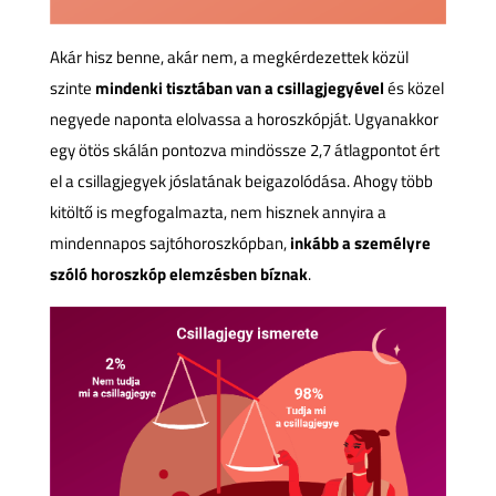
Akár hisz benne, akár nem, a megkérdezettek közül
szinte
mindenki tisztában van a csillagjegyével
és közel
negyede naponta elolvassa a horoszkópját. Ugyanakkor
egy ötös skálán pontozva mindössze 2,7 átlagpontot ért
el a csillagjegyek jóslatának beigazolódása. Ahogy több
kitöltő is megfogalmazta, nem hisznek annyira a
mindennapos sajtóhoroszkópban,
inkább a személyre
szóló horoszkóp elemzésben bíznak
.