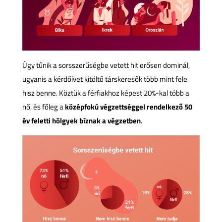
Úgy tűnik a sorsszerűségbe vetett hit erősen dominál,
ugyanis a kérdőívet kitöltő társkeresők több mint fele
hisz benne. Köztük a férfiakhoz képest 20%-kal több a
nő, és főleg a
középfokú végzettséggel rendelkező 50
év feletti hölgyek bíznak a végzetben
.