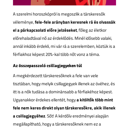
A szerelmi horoszkópról is megoszlik a társkeresők
véleménye,
fele-fele arányban keresnek rá és olvassák
el a párkapcsolati előre jelzéseket
, főleg az életkor
előrehaladtával nő az érdeklődés. Minél idősebb valaki,
annál inkább érdekli, mi vár rá a szerelemben, köztük is a
férfiakhoz képest 20%-kal több nőt vonz a téma.
Az összepasszoló csillagjegyeken túl
A megkérdezett társkeresőknek a fele van vele
tisztában, hogy melyik csillagjegyek illenek az övéhez, és
itt is a nők tudása a dominánsabb a férfiakéhoz képest.
Ugyanakkor érdekes ellentét, hogy
a kitöltők több mint
fele nem keres direkt olyan társkeresőkre, akik illenek
a csillagjegyéhez
. Sőt! A kérdőív eredményei alapján
megállapítható, hogy a társkeresőknek nem ez a