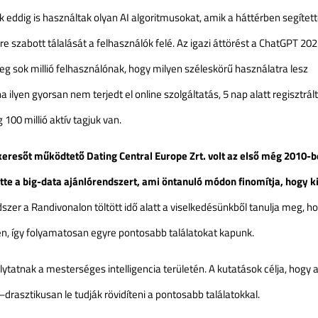
 eddig is használtak olyan AI algoritmusokat, amik a háttérben segítet
e szabott tálalását a felhasználók felé. Az igazi áttörést a ChatGPT 202
g sok millió felhasználónak, hogy milyen széleskörű használatra lesz
 ilyen gyorsan nem terjedt el online szolgáltatás, 5 nap alatt regisztrál
100 millió aktív tagjuk van.
resőt működtető Dating Central Europe Zrt. volt az első még 2010-b
tte a big-data ajánlórendszert, ami öntanuló módon finomítja, hogy k
szer a Randivonalon töltött idő alatt a viselkedésünkből tanulja meg, h
n, így folyamatosan egyre pontosabb találatokat kapunk.
lytatnak a mesterséges intelligencia területén. A kutatások célja, hogy 
–drasztikusan le tudják rövidíteni a pontosabb találatokkal.