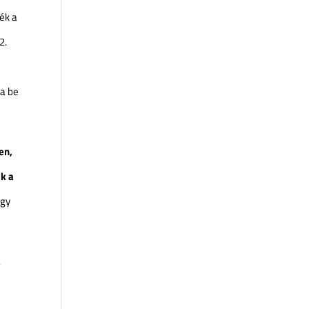
ték a
2.
ta be
en,
ik a
ogy
a