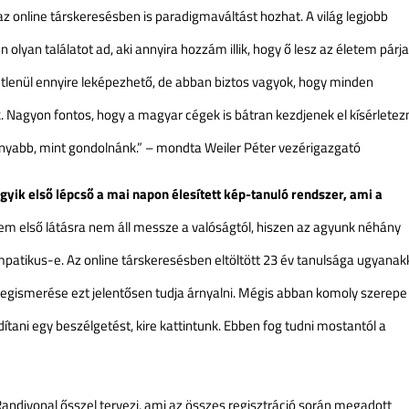
az online társkeresésben is paradigmaváltást hozhat. A világ legjobb
 olyan találatot ad, aki annyira hozzám illik, hogy ő lesz az életem párja
tlenül ennyire leképezhető, de abban biztos vagyok, hogy minden
k. Nagyon fontos, hogy a magyar cégek is bátran kezdjenek el kísérletezn
onyabb, mint gondolnánk.” – mondta Weiler Péter vezérigazgató
gyik első lépcső a mai napon élesített kép-tanuló rendszer, ami a
em első látásra nem áll messze a valóságtól, hiszen az agyunk néhány
mpatikus-e. Az online társkeresésben eltöltött 23 év tanulsága ugyanak
megismerése ezt jelentősen tudja árnyalni. Mégis abban komoly szerepe
ítani egy beszélgetést, kire kattintunk. Ebben fog tudni mostantól a
Randivonal ősszel tervezi, ami az összes regisztráció során megadott