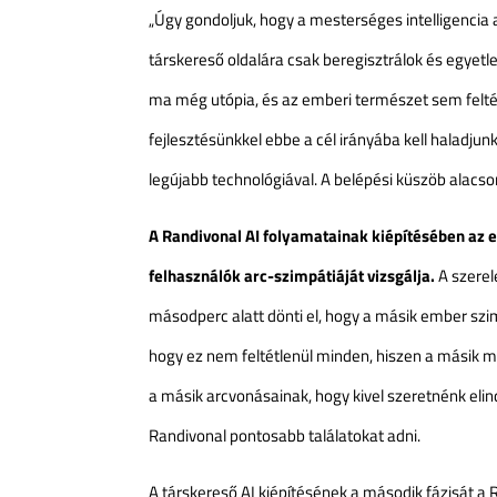
„Úgy gondoljuk, hogy a mesterséges intelligencia 
társkereső oldalára csak beregisztrálok és egyetlen
ma még utópia, és az emberi természet sem felté
fejlesztésünkkel ebbe a cél irányába kell haladjun
legújabb technológiával. A belépési küszöb alacs
A Randivonal AI folyamatainak kiépítésében az e
felhasználók arc-szimpátiáját vizsgálja.
A szerel
másodperc alatt dönti el, hogy a másik ember szi
hogy ez nem feltétlenül minden, hiszen a másik 
a másik arcvonásainak, hogy kivel szeretnénk elind
Randivonal pontosabb találatokat adni.
A társkereső AI kiépítésének a második fázisát a 