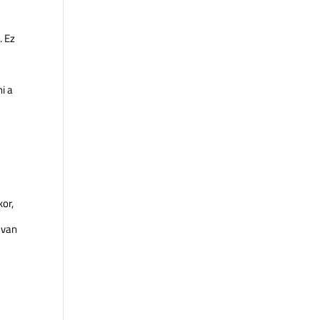
. Ez
i a
kor,
 van