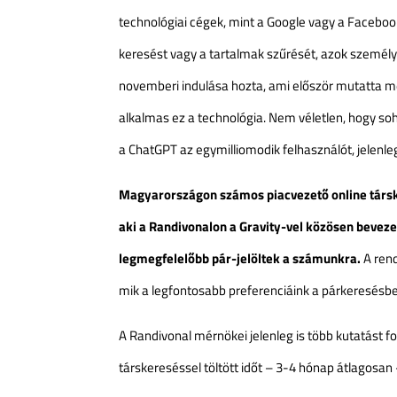
technológiai cégek, mint a Google vagy a Facebook
keresést vagy a tartalmak szűrését, azok személyr
novemberi indulása hozta, ami először mutatta me
alkalmas ez a technológia. Nem véletlen, hogy soha
a ChatGPT az egymilliomodik felhasználót, jelenleg 
Magyarországon számos piacvezető online társke
aki a Randivonalon a Gravity-vel közösen beveze
legmegfelelőbb pár-jelöltek a számunkra.
A rend
mik a legfontosabb preferenciáink a párkeresésbe
A Randivonal mérnökei jelenleg is több kutatást fo
társkereséssel töltött időt – 3-4 hónap átlagosan 