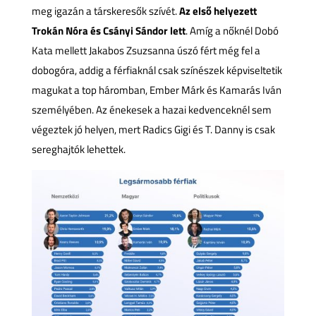
meg igazán a társkeresők szívét.
Az első helyezett
Trokán Nóra és Csányi Sándor lett
. Amíg a nőknél Dobó
Kata mellett Jakabos Zsuzsanna úszó fért még fel a
dobogóra, addig a férfiaknál csak színészek képviseltetik
magukat a top háromban, Ember Márk és Kamarás Iván
személyében. Az énekesek a hazai kedvenceknél sem
végeztek jó helyen, mert Radics Gigi és T. Danny is csak
sereghajtók lehettek.