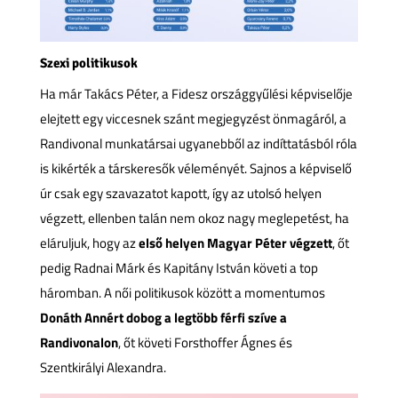
Szexi politikusok
Ha már Takács Péter, a Fidesz országgyűlési képviselője
elejtett egy viccesnek szánt megjegyzést önmagáról, a
Randivonal munkatársai ugyanebből az indíttatásból róla
is kikérték a társkeresők véleményét. Sajnos a képviselő
úr csak egy szavazatot kapott, így az utolsó helyen
végzett, ellenben talán nem okoz nagy meglepetést, ha
eláruljuk, hogy az
első helyen Magyar Péter végzett
, őt
pedig Radnai Márk és Kapitány István követi a top
háromban. A női politikusok között a momentumos
Donáth Annért dobog a legtöbb férfi szíve a
Randivonalon
, őt követi Forsthoffer Ágnes és
Szentkirályi Alexandra.