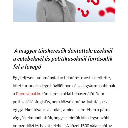
A magyar társkeresők döntöttek: ezeknél
a celebeknél és politikusoknál forrósodik
fel a levegő
Egy teljesen tudománytalan felmérés most kiderítette,
kiket tartanak a legelbűvölőbbnek és a legsármosabbnak
a
Randivonal.hu
társkereső oldal felhasználói. Nem
politikai állásfoglalás, nem közvélemény-kutatás, csak
egy játékos kíváncsiskodás, aminek keretében a párra
vágyók elmondhatták, hogy szerintük kik a legvonzóbb
nemzetközi és hazai celebek. A közel 1500 válaszból az