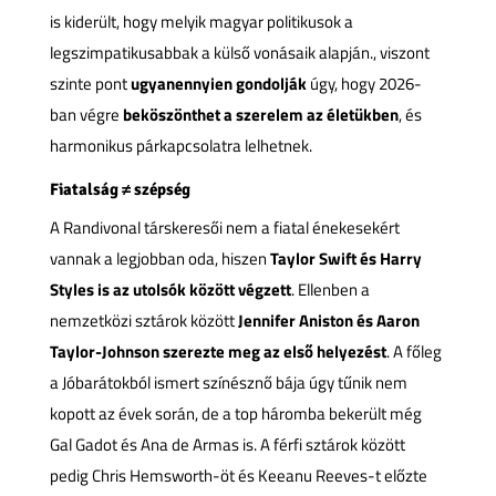
is kiderült, hogy melyik magyar politikusok a
legszimpatikusabbak a külső vonásaik alapján., viszont
szinte pont
ugyanennyien gondolják
úgy, hogy 2026-
ban végre
beköszönthet a szerelem az életükben
, és
harmonikus párkapcsolatra lelhetnek.
Fiatalság ≠ szépség
A Randivonal társkeresői nem a fiatal énekesekért
vannak a legjobban oda, hiszen
Taylor Swift és Harry
Styles is az utolsók között végzett
. Ellenben a
nemzetközi sztárok között
Jennifer Aniston és Aaron
Taylor-Johnson szerezte meg az első helyezést
. A főleg
a Jóbarátokból ismert színésznő bája úgy tűnik nem
kopott az évek során, de a top háromba bekerült még
Gal Gadot és Ana de Armas is. A férfi sztárok között
pedig Chris Hemsworth-öt és Keeanu Reeves-t előzte