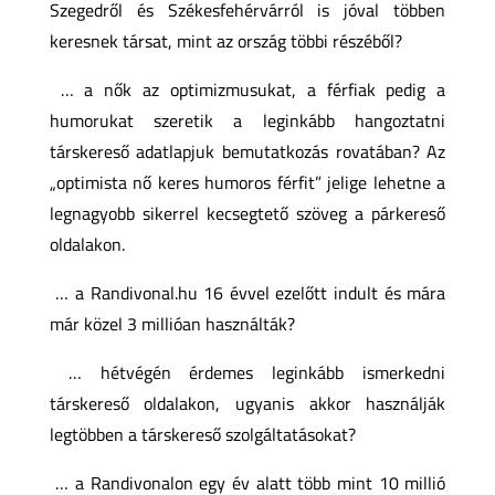
Szegedről és Székesfehérvárról is jóval többen
keresnek társat, mint az ország többi részéből?
… a nők az optimizmusukat, a férfiak pedig a
humorukat szeretik a leginkább hangoztatni
társkereső adatlapjuk bemutatkozás rovatában? Az
„optimista nő keres humoros férfit” jelige lehetne a
legnagyobb sikerrel kecsegtető szöveg a párkereső
oldalakon.
… a Randivonal.hu 16 évvel ezelőtt indult és mára
már közel 3 millióan használták?
… hétvégén érdemes leginkább ismerkedni
társkereső oldalakon, ugyanis akkor használják
legtöbben a társkereső szolgáltatásokat?
… a Randivonalon egy év alatt több mint 10 millió