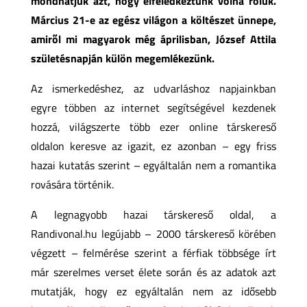
mondhatjuk azt, hogy elfeledkeztünk volna róluk.
Március 21-e az egész világon a költészet ünnepe,
amiről mi magyarok még áprilisban, József Attila
születésnapján külön megemlékezünk.
Az ismerkedéshez, az udvarláshoz napjainkban
egyre többen az internet segítségével kezdenek
hozzá, világszerte több ezer online társkereső
oldalon keresve az igazit, ez azonban – egy friss
hazai kutatás szerint – egyáltalán nem a romantika
rovására történik.
A legnagyobb hazai társkereső oldal, a
Randivonal.hu legújabb – 2000 társkereső körében
végzett – felmérése szerint a férfiak többsége írt
már szerelmes verset élete során és az adatok azt
mutatják, hogy ez egyáltalán nem az idősebb