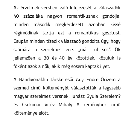
Az érzelmek versben való kifejezését a válaszadók
40 százaléka nagyon romantikusnak gondolja,
minden második megkérdezett azonban kissé
régimódinak tartja ezt a romantikus gesztust.
Csupán minden tízedik válaszadó gondolta úgy, hogy
számára a szerelmes vers „már túl sok”. Ők
jellemzően a 30 és 40 év közöttiek, közülük is
főként azok a nők, akik még sosem kaptak ilyet.
A Randivonal.hu társkeresői Ady Endre Őrizem a
szemed című költeményét választották a legszebb
magyar szerelmes versnek, Juhász Gyula Szerelem?
és Csokonai Vitéz Mihály A reményhez című
költeménye előtt.