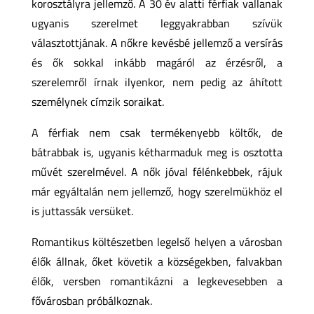
korosztályra jellemző. A 30 év alatti férfiak vallanak
ugyanis szerelmet leggyakrabban szívük
választottjának. A nőkre kevésbé jellemző a versírás
és ők sokkal inkább magáról az érzésről, a
szerelemről írnak ilyenkor, nem pedig az áhított
személynek címzik soraikat.
A férfiak nem csak termékenyebb költők, de
bátrabbak is, ugyanis kétharmaduk meg is osztotta
művét szerelmével. A nők jóval félénkebbek, rájuk
már egyáltalán nem jellemző, hogy szerelmükhöz el
is juttassák versüket.
Romantikus költészetben legelső helyen a városban
élők állnak, őket követik a községekben, falvakban
élők, versben romantikázni a legkevesebben a
fővárosban próbálkoznak.