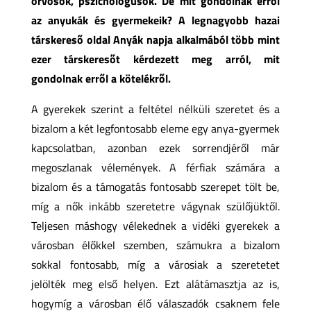
orvosok, pszichológusok. De mit gondolnak erről
az anyukák és gyermekeik? A legnagyobb hazai
társkereső oldal Anyák napja alkalmából több mint
ezer társkeresőt kérdezett meg arról, mit
gondolnak erről a kötelékről.
A gyerekek szerint a feltétel nélküli szeretet és a
bizalom a két legfontosabb eleme egy anya-gyermek
kapcsolatban, azonban ezek sorrendjéről már
megoszlanak vélemények. A férfiak számára a
bizalom és a támogatás fontosabb szerepet tölt be,
míg a nők inkább szeretetre vágynak szülőjüktől.
Teljesen máshogy vélekednek a vidéki gyerekek a
városban élőkkel szemben, számukra a bizalom
sokkal fontosabb, míg a városiak a szeretetet
jelölték meg első helyen. Ezt alátámasztja az is,
hogymíg a városban élő válaszadók csaknem fele