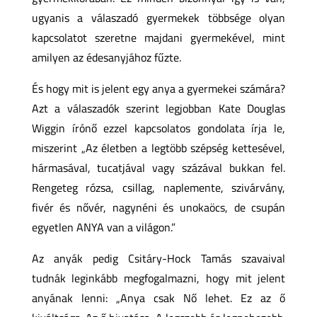
ugyanis a válaszadó gyermekek többsége olyan
kapcsolatot szeretne majdani gyermekével, mint
amilyen az édesanyjához fűzte.
És hogy mit is jelent egy anya a gyermekei számára?
Azt a válaszadók szerint legjobban Kate Douglas
Wiggin írónő ezzel kapcsolatos gondolata írja le,
miszerint „Az életben a legtöbb szépség kettesével,
hármasával, tucatjával vagy százával bukkan fel.
Rengeteg rózsa, csillag, naplemente, szivárvány,
fivér és nővér, nagynéni és unokaöcs, de csupán
egyetlen ANYA van a világon.”
Az anyák pedig Csitáry-Hock Tamás szavaival
tudnák leginkább megfogalmazni, hogy mit jelent
anyának lenni: „Anya csak Nő lehet. Ez az ő