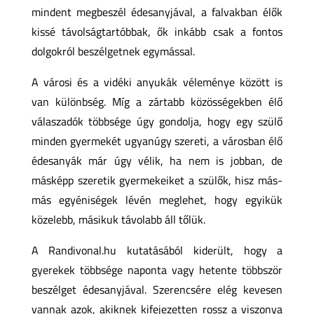
mindent megbeszél édesanyjával, a falvakban élők
kissé távolságtartóbbak, ők inkább csak a fontos
dolgokról beszélgetnek egymással.
A városi és a vidéki anyukák véleménye között is
van különbség. Míg a zártabb közösségekben élő
válaszadók többsége úgy gondolja, hogy egy szülő
minden gyermekét ugyanúgy szereti, a városban élő
édesanyák már úgy vélik, ha nem is jobban, de
másképp szeretik gyermekeiket a szülők, hisz más-
más egyéniségek lévén meglehet, hogy egyikük
közelebb, másikuk távolabb áll tőlük.
A Randivonal.hu kutatásából kiderült, hogy a
gyerekek többsége naponta vagy hetente többször
beszélget édesanyjával. Szerencsére elég kevesen
vannak azok, akiknek kifejezetten rossz a viszonya