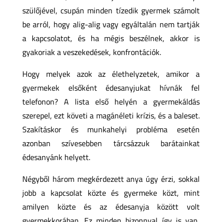
szülőjével, csupán minden tízedik gyermek számolt
be arról, hogy alig-alig vagy egyáltalán nem tartják
a kapcsolatot, és ha mégis beszélnek, akkor is
gyakoriak a veszekedések, konfrontációk.
Hogy melyek azok az élethelyzetek, amikor a
gyermekek elsőként édesanyjukat hívnák fel
telefonon? A lista első helyén a gyermekáldás
szerepel, ezt követi a magánéleti krízis, és a baleset.
Szakításkor és munkahelyi probléma esetén
azonban szívesebben tárcsázzuk barátainkat
édesanyánk helyett.
Négyből három megkérdezett anya úgy érzi, sokkal
jobb a kapcsolat közte és gyermeke közt, mint
amilyen közte és az édesanyja között volt
gyermekkorában. Ez minden bizonnyal így is van,