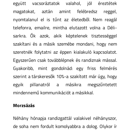
együtt vacsoráztatok valahol, jól éreztétek
magatokat, aztán amint felébredsz reggel,
nyomtalanul el is tűnt az életedből. Nem reagál
telefonra, emailre, mintha elutazott volna a Déli-
sarkra. Ők azok, akik képtelenek tisztességgel
szakítani és a másik szemébe mondani, hogy nem
szeretnék folytatni az éppen kialakuló kapcsolatot.
Egyszerűen csak továbblépnek és randiznak mással.
Gyakoribb, mint gondolnád: egy friss felmérés
szerint a társkeresők 10%-a szakított már úgy, hogy
egyik pillanatról a másikra megszűntetett
mindennemű kommunikációt a másikkal.
Morzsázás
Néhány hónapja randizgattál valakivel néhányszor,
de soha nem fordult komolyabbra a dolog. Olykor ír