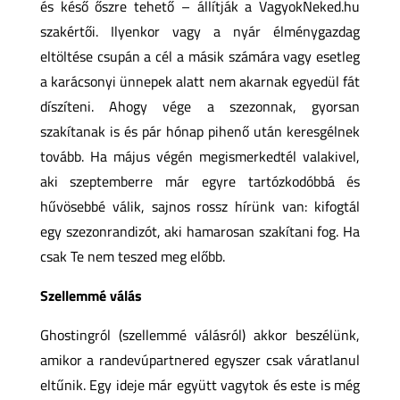
és késő őszre tehető – állítják a VagyokNeked.hu
szakértői. Ilyenkor vagy a nyár élménygazdag
eltöltése csupán a cél a másik számára vagy esetleg
a karácsonyi ünnepek alatt nem akarnak egyedül fát
díszíteni. Ahogy vége a szezonnak, gyorsan
szakítanak is és pár hónap pihenő után keresgélnek
tovább. Ha május végén megismerkedtél valakivel,
aki szeptemberre már egyre tartózkodóbbá és
hűvösebbé válik, sajnos rossz hírünk van: kifogtál
egy szezonrandizót, aki hamarosan szakítani fog. Ha
csak Te nem teszed meg előbb.
Szellemmé válás
Ghostingról (szellemmé válásról) akkor beszélünk,
amikor a randevúpartnered egyszer csak váratlanul
eltűnik. Egy ideje már együtt vagytok és este is még