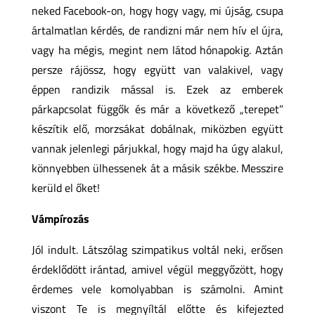
neked Facebook-on, hogy hogy vagy, mi újság, csupa
ártalmatlan kérdés, de randizni már nem hív el újra,
vagy ha mégis, megint nem látod hónapokig. Aztán
persze rájössz, hogy együtt van valakivel, vagy
éppen randizik mással is. Ezek az emberek
párkapcsolat függők és már a következő „terepet”
készítik elő, morzsákat dobálnak, miközben együtt
vannak jelenlegi párjukkal, hogy majd ha úgy alakul,
könnyebben ülhessenek át a másik székbe. Messzire
kerüld el őket!
Vámpírozás
Jól indult. Látszólag szimpatikus voltál neki, erősen
érdeklődött irántad, amivel végül meggyőzött, hogy
érdemes vele komolyabban is számolni. Amint
viszont Te is megnyíltál előtte és kifejezted