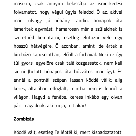
másikra, csak annyira belassítja az ismerkedési
folyamatot, hogy végül úgyis feladod. Ő az, akivel
már túlvagy jó néhány randin, hónapok óta
ismeritek egymást, hamarosan már a szüleidnek is
szeretnéd bemutatni, esetleg elutazni vele egy
hosszú hétvégére. Ő azonban, amint ide értek a
bimbózó kapcsolatban, előáll a farbával. Neki ez így
túl gyors, egyelőre csak találkozgassatok, nem kell
sietni (holott hónapok óta húzzátok már így). És
ennél a pontnál szépen lassan köddé válik: alig
keres, általában elfoglalt, mintha nem is lennél a
világon. Hagyd a fenébe, keress inkább egy olyan
párt magadnak, aki tudja, mit akar!
Zombizás
Köddé vált, esetleg Te léptél ki, mert kispadoztatott.