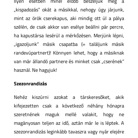
Ilyen esetben minél előbb beszéljük meg a
„kispadozás” okát a másikkal, nehogy úgy járjunk,
mint az örök cserekapus, aki mindig ott ül a pálya
szélén, de csak akkor van esélye beállni pár percre,
ha kapustársa lesérül a mérkőzésen. Merjünk lépni,
„igazoljunk” másik csapatba (= találjunk másik
randevúpartnert)! Könnyen lehet, hogy a másiknak
van már állandó partnere és minket csak „cserének”
használ. Ne hagyjuk!
Szezonrandizás
Nehéz kiszúrni azokat a társkeresőket, akik
kifejezetten csak a következő néhány hónapra
szeretnének maguk mellé valakit, hogy ne
magányosan teljen az idő, aztán már le is léptek. A
szezonrandizás leginkább tavaszra vagy nyár elejére