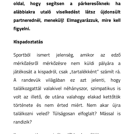
oldal, hogy segítsen a párkeresőknek: ha
alábbiakra utaló viselkedést látsz újdonsült
partnerednél, menekülj! Elmagyarázzuk, mire kell
figyelni.
Kispadoztatás
Sportból ismert jelenség, amikor az edző
mérkőzésről mérkőzésre nem küldi pályára a
játékosát a kispadról, csak „tartalékként” számít rá.
A randevúk világában ez azt jelenti, hogy
találkozgattál valakivel néhányszor, szimpatikus is
volt az illető, de utána valahogy elakad kettőtök
története és nem érted miért. Nem akar újra
találkozni veled? Túlságosan elfoglalt? Mással is
randizik?