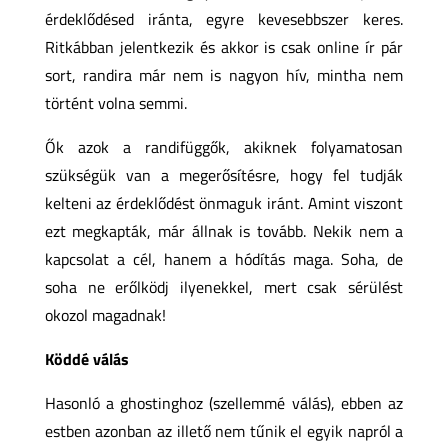
érdeklődésed iránta, egyre kevesebbszer keres.
Ritkábban jelentkezik és akkor is csak online ír pár
sort, randira már nem is nagyon hív, mintha nem
történt volna semmi.
Ők azok a randifüggők, akiknek folyamatosan
szükségük van a megerősítésre, hogy fel tudják
kelteni az érdeklődést önmaguk iránt. Amint viszont
ezt megkapták, már állnak is tovább. Nekik nem a
kapcsolat a cél, hanem a hódítás maga. Soha, de
soha ne erőlködj ilyenekkel, mert csak sérülést
okozol magadnak!
Köddé válás
Hasonló a ghostinghoz (szellemmé válás), ebben az
estben azonban az illető nem tűnik el egyik napról a