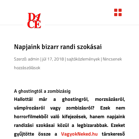
Napjaink bizarr randi szokásai
Szerző:
admin
|
júl 17, 2018
|
sajtóközlemények
|
Nincsenek
hozzászólások
A ghostingtól a zombizásig
Hallottál már a ghostingról, morzsázásról,
vámpírozásról vagy zombizásról? Ezek nem
horrorfilmekből való kifejezések, hanem napjaink
randizási szokásai közül a legbizarabbak. Ezeket
gyűjtötte össze a
VagyokNeked.hu
társkereső