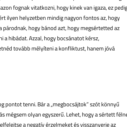
azon fognak vitatkozni, hogy kinek van igaza, ez pedi
rt ilyen helyzetben mindig nagyon fontos az, hogy
a párodnak, hogy bánod azt, hogy megsértetted az
ni a hibádat. Azzal, hogy bocsánatot kérsz,
tnéd tovább mélyíteni a konfliktust, hanem jóvá
og pontot tenni. Bár a „megbocsájtok” szót könnyű
ás mégsem olyan egyszerű. Lehet, hogy a sértett féln
lfelejtse a negatív érzelmeket és visszanyerje az