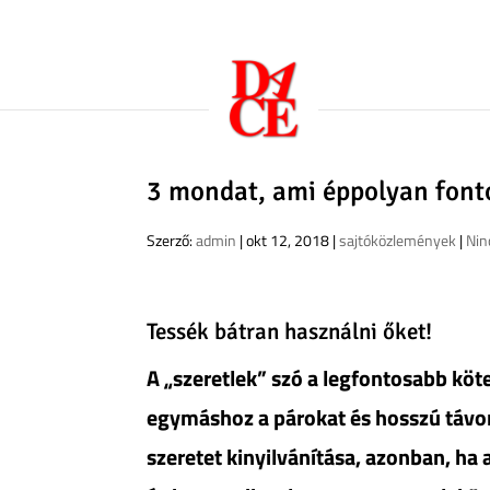
3 mondat, ami éppolyan fonto
Szerző:
admin
|
okt 12, 2018
|
sajtóközlemények
|
Nin
Tessék bátran használni őket!
A „szeretlek” szó a legfontosabb köt
egymáshoz a párokat és hosszú távon
szeretet kinyilvánítása, azonban, ha