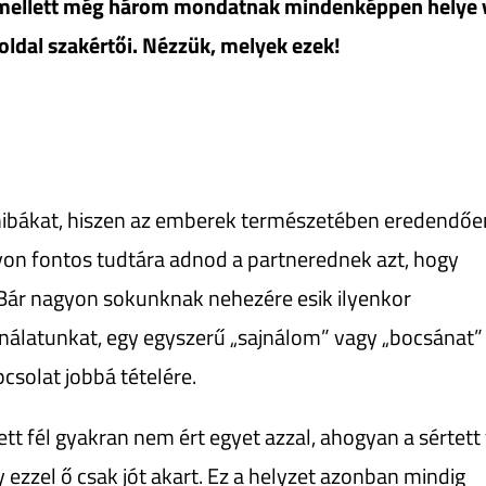
” mellett még három mondatnak mindenképpen helye 
oldal szakértői. Nézzük, melyek ezek!
hibákat, hiszen az emberek természetében eredendőe
yon fontos tudtára adnod a partnerednek azt, hogy
 Bár nagyon sokunknak nehezére esik ilyenkor
ajnálatunkat, egy egyszerű „sajnálom” vagy „bocsánat”
pcsolat jobbá tételére.
tt fél gyakran nem ért egyet azzal, ahogyan a sértett 
y ezzel ő csak jót akart. Ez a helyzet azonban mindig