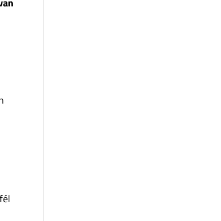
van
n
fél