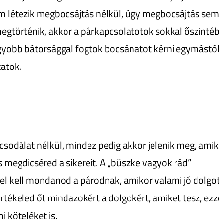
m létezik megbocsájtás nélkül, úgy megbocsájtás se
 megtörténik, akkor a párkapcsolatotok sokkal őszinté
agyobb bátorsággal fogtok bocsánatot kérni egymástó
tatok.
 csodálat nélkül, mindez pedig akkor jelenik meg, ami
 megdicséred a sikereit. A „büszke vagyok rád”
l kell mondanod a párodnak, amikor valami jó dolgo
rtékeled őt mindazokért a dolgokért, amiket tesz, ezz
i köteléket is.