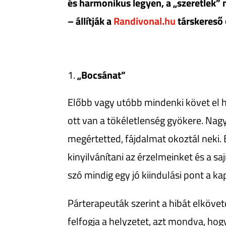
és harmonikus legyen, a „szeretlek
– állítják a
Randivonal.hu
társkereső 
„Bocsánat”
Előbb vagy utóbb mindenki követ el 
ott van a tökéletlenség gyökere. Nag
megértetted, fájdalmat okoztál neki.
kinyilvánítani az érzelmeinket és a s
szó mindig egy jó kiindulási pont a ka
Párterapeuták szerint a hibát elkövete
felfogja a helyzetet, azt mondva, hog