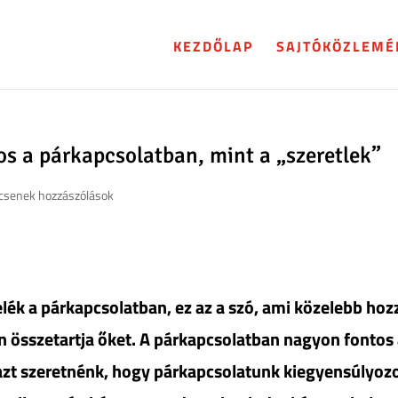
KEZDŐLAP
SAJTÓKÖZLEMÉ
s a párkapcsolatban, mint a „szeretlek”
csenek hozzászólások
elék a párkapcsolatban, ez az a szó, ami közelebb hoz
 összetartja őket. A párkapcsolatban nagyon fontos
 azt szeretnénk, hogy párkapcsolatunk kiegyensúlyoz