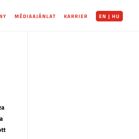
NY
MÉDIAAJÁNLAT
KARRIER
EN | HU
za
 a
ott