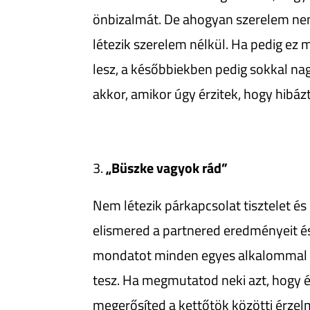
önbizalmát. De ahogyan szerelem ne
létezik szerelem nélkül. Ha pedig ez
lesz, a későbbiekben pedig sokkal n
akkor, amikor úgy érzitek, hogy hibáz
„Büszke vagyok rád”
Nem létezik párkapcsolat tisztelet és
elismered a partnered eredményeit és
mondatot minden egyes alkalommal e
tesz. Ha megmutatod neki azt, hogy é
megerősíted a kettőtök közötti érzelm