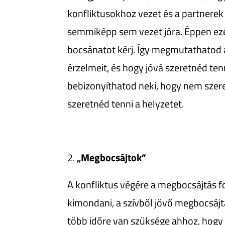
konfliktusokhoz vezet és a partnerek 
semmiképp sem vezet jóra. Éppen ezé
bocsánatot kérj. Így megmutathatod 
érzelmeit, és hogy jóvá szeretnéd ten
bebizonyíthatod neki, hogy nem szere
szeretnéd tenni a helyzetet.
„Megbocsájtok”
A konfliktus végére a megbocsájtás f
kimondani, a szívből jövő megbocsájt
több időre van szüksége ahhoz, hogy e