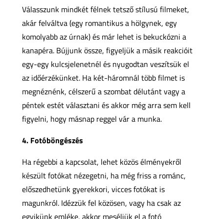
Válasszunk mindkét félnek tetsző stílusú filmeket,
akár felváltva (egy romantikus a hölgynek, egy
komolyabb az úrnak) és már lehet is bekuckózni a
kanapéra. Bújjunk össze, figyeljük a másik reakcióit
egy-egy kulcsjelenetnél és nyugodtan veszítsük el
az időérzékünket. Ha két-háromnál több filmet is
megnéznénk, célszerű a szombat délutánt vagy a
péntek estét választani és akkor még arra sem kell
figyelni, hogy másnap reggel vár a munka.
4. Fotóböngészés
Ha régebbi a kapcsolat, lehet közös élményekről
készült fotókat nézegetni, ha még friss a románc,
előszedhetünk gyerekkori, vicces fotókat is
magunkról. Idézzük fel közösen, vagy ha csak az
egyikünk emléke, akkor meséljük el a fotó