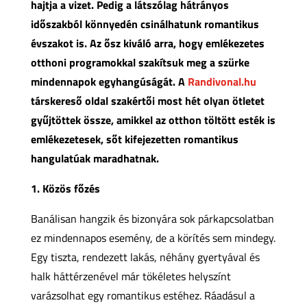
hajtja a vizet. Pedig a látszólag hátrányos
időszakból könnyedén csinálhatunk romantikus
évszakot is. Az ősz kiváló arra, hogy emlékezetes
otthoni programokkal szakítsuk meg a szürke
mindennapok egyhangúságát. A
Randivonal.hu
társkereső oldal szakértői most hét olyan ötletet
gyűjtöttek össze, amikkel az otthon töltött esték is
emlékezetesek, sőt kifejezetten romantikus
hangulatúak maradhatnak.
1. Közös főzés
Banálisan hangzik és bizonyára sok párkapcsolatban
ez mindennapos esemény, de a körítés sem mindegy.
Egy tiszta, rendezett lakás, néhány gyertyával és
halk háttérzenével már tökéletes helyszínt
varázsolhat egy romantikus estéhez. Ráadásul a