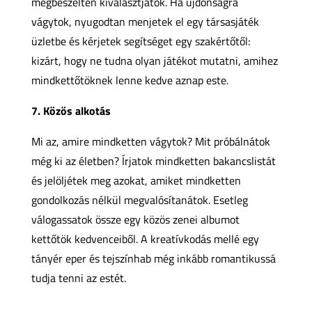
megbeszélten kiválasztjátok. Ha újdonságra
vágytok, nyugodtan menjetek el egy társasjáték
üzletbe és kérjetek segítséget egy szakértőtől:
kizárt, hogy ne tudna olyan játékot mutatni, amihez
mindkettőtöknek lenne kedve aznap este.
7. Közös alkotás
Mi az, amire mindketten vágytok? Mit próbálnátok
még ki az életben? Írjatok mindketten bakancslistát
és jelöljétek meg azokat, amiket mindketten
gondolkozás nélkül megvalósítanátok. Esetleg
válogassatok össze egy közös zenei albumot
kettőtök kedvenceiből. A kreatívkodás mellé egy
tányér eper és tejszínhab még inkább romantikussá
tudja tenni az estét.