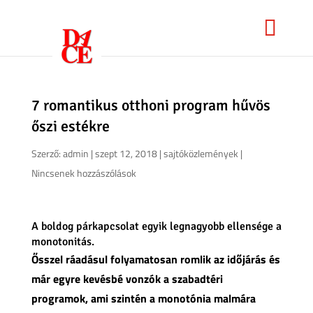
7 romantikus otthoni program hűvös
őszi estékre
Szerző:
admin
|
szept 12, 2018
|
sajtóközlemények
|
Nincsenek hozzászólások
A boldog párkapcsolat egyik legnagyobb ellensége a
monotonitás.
Ősszel ráadásul folyamatosan romlik az időjárás és
már egyre kevésbé vonzók a szabadtéri
programok, ami szintén a monotónia malmára